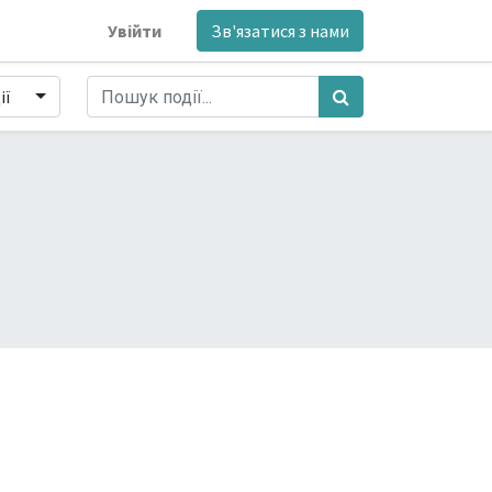
Увійти
Зв'язатися з нами
ії