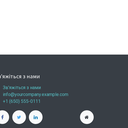
'яжіться з нами
Зв'яжіться з нами
info@yourcompany.example.com
+1 (650) 555-0111